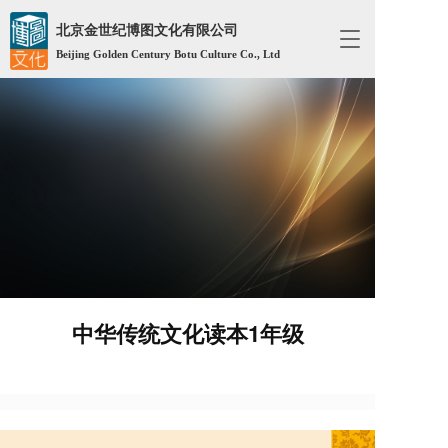
北京金世纪博图文化有限公司
T
Beijing Golden Century Botu Culture Co., Ltd
o
g
g
l
e
n
a
v
i
g
a
t
i
o
中华传统文化读本1年级
n