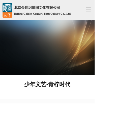
北京金世纪博图文化有限公司
T
Beijing Golden Century Botu Culture Co., Ltd
o
g
g
l
e
n
a
v
i
g
a
t
i
o
少年文艺-青柠时代
n